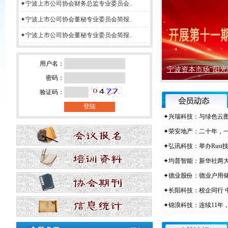
✦宁波上市公司协会财务总监专业委员会..
✦宁波上市公司协会董秘专业委员会简报..
✦宁波上市公司协会董秘专业委员会简报..
用户名：
宁波资本市场“阳光
密码：
验证码：
✦兴瑞科技：与绿色云
✦荣安地产：二十年，
✦弘讯科技：举办Rust
✦均普智能：新华社两大
000517荣安..
600683京投..
✦德业股份：德业户用储能解
600830香溢..
600857宁波..
✦长阳科技：校企同行 
✦锦浪科技：连续11年
600884杉杉..
600724宁波..
600768宁波..
600051宁波..