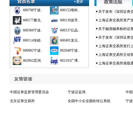
600798宁波..
600152维科..
✦关于发布《深圳证券交
600177雅戈..
600130波导..
✦上海证券交易所资产支
600366宁波..
600537亿晶..
✦关于融资融券标的证券2
✦关于发布《深圳证券交
600114东睦..
600491龙元..
✦上海证券交易所发行上
600982宁波..
002048宁波..
✦上海证券交易所主动管
002062宏润..
002103广博..
✦上海证券交易所港股通
002119康强..
002120韵达..
002124天邦..
002142宁波..
000517荣安..
600683京投..
中国证券监督管理委员会
宁波证监局
中国
600830香溢..
600857宁波..
北京证券交易所
全国中小企业股份转让系统
宁波
600884杉杉..
600724宁波..
600768宁波..
600051宁波..
600798宁波..
600152维科..