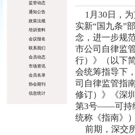
监管动态
通知公告
1月30日，
为
政策法规
实新
“国九条”
培训资料
念
，进一步规
会议报名
市公司自律监
联系我们
会员动态
行）
》
（以下
市场资讯
会统筹指导下
会员名录
司自律监管指
协会期刊
修订
）》《深
信息统计
第
3号——可持
统称
《指南》
前期，深交